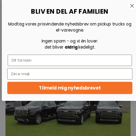
BLIV EN DEL AF FAMILIEN
Modtag vores prisvindende nyhedsbrev om pickup trucks og
el-varevogne.
Autoriseret Chevrolet, GMC og
Ingen spam - og vi én lover:
det bliver
aldrig
kedeligt.
Cadillac forhandler
Name
Tilmeld mig nyhedsbrevet