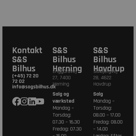
Kontakt
S&S
S&S
S&S
Bilhus
Bilhus
Bilhus
Herning
Havdrup
Enggårdvej
Salbjergvej
(+45) 72 20
27, 7400
28, 4622
72 02
Herning
Havdrup
info@sogsbilhus.dk
Salg og
Salg
værksted
Mandag –
Mandag –
Torsdag:
Torsdag:
08.00 – 17.00
07.30 – 16.30
Fredag: 08.00
Fredag: 07.30
– 14.00
– 15.00
Lørdag: Efter