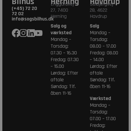
Bilhus
Herning
Havdrup
Enggårdvej
Salbjergvej
(+45) 72 20
27, 7400
28, 4622
72 02
Herning
Havdrup
info@sogsbilhus.dk
Salg og
Salg
værksted
Mandag –
Mandag –
Torsdag:
Torsdag:
08.00 – 17.00
07.30 – 16.30
Fredag: 08.00
Fredag: 07.30
– 14.00
– 15.00
Lørdag: Efter
Lørdag: Efter
aftale
aftale
Søndag: Tlf.
Søndag: Tlf.
åben 11-16
åben 11-16
Værksted
Mandag –
Torsdag:
07.00 – 17.00
Fredag: