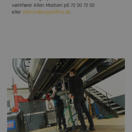
værkfører Allan Madsen på 72 20 72 02
eller
allan.m@sogsbilhus.dk
.