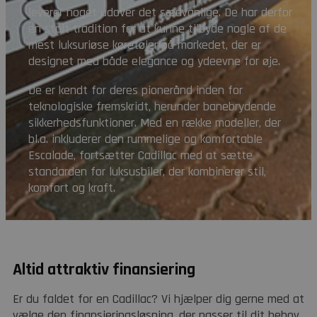
leverer noget udover det sædvanlige. De har derfor
en stolt tradition for at kunne tilbyde nogle af de
mest luksuriøse køretøjer på markedet, der er
designet med både elegance og ydeevne for øje.
De er kendt for deres pionerånd inden for
teknologiske fremskridt, herunder banebrydende
sikkerhedsfunktioner. Med en række modeller, der
bl.a. inkluderer den rummelige og komfortable
Escalade, fortsætter Cadillac med at sætte
standarden for luksusbiler, der kombinerer stil,
komfort og kraft.
Altid attraktiv finansiering
Er du faldet for en Cadillac? Vi hjælper dig gerne med at
vælge den finansieringsløsning, der passer til dit behov