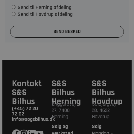
Send til Herning afdeling
Send til Havdrup afdeling
SEND BESKED
Kontakt
S&S
S&S
S&S
Bilhus
Bilhus
Bilhus
Herning
Havdrup
Enggårdvej
Salbjergvej
(+45) 72 20
27, 7400
28, 4622
72 02
Herning
Havdrup
info@sogsbilhus.dk
Salg og
Salg
værksted
Mandag –