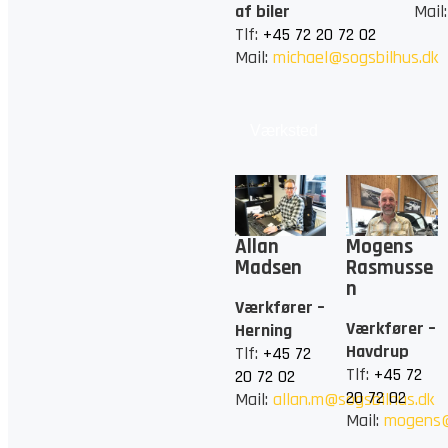
af biler
Mail
Tlf:
+45 72 20 72 02
Mail:
michael@sogsbilhus.dk
Værksted
Allan
Mogens
Madsen
Rasmusse
n
Værkfører –
Værkfører –
Herning
Havdrup
Tlf:
+45 72
Tlf:
+45 72
20 72 02
20 72 02
Mail:
allan.m@sogsbilhus.dk
Mail:
mogens@