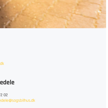
.dk
edele
72 02
edele@sogsbilhus.dk