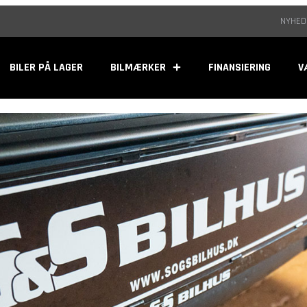
NYHED
BILER PÅ LAGER
BILMÆRKER
FINANSIERING
V