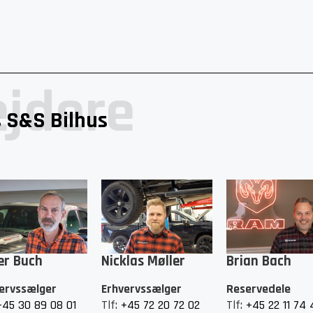
jdere
 S&S Bilhus
er Buch​
Nicklas Møller
Brian Bach
ervssælger
Erhvervssælger
Reservedele
+45 30 89 08 01
Tlf:
+45 72 20 72 02
Tlf:
+45 22 11 74 