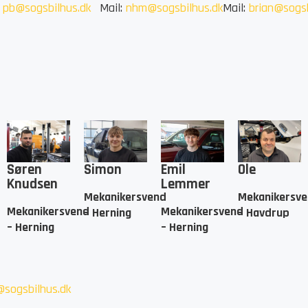
:
pb@sogsbilhus.dk
Mail:
nhm@sogsbilhus.dk
Mail:
brian@sogsb
Søren
Simon
Emil
Ole
Knudsen
Lemmer
Mekanikersvend
Mekanikersv
Mekanikersvend
Mekanikersvend
– Herning
– Havdrup
– Herning
– Herning
sogsbilhus.dk