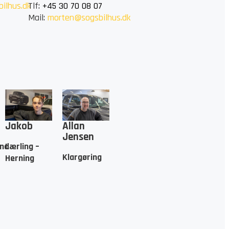
ilhus.dk
Tlf:
+45 30 70 08 07
Mail:
morten@sogsbilhus.dk
Jakob
Allan
Jensen
end
Lærling –
Klargøring
Herning