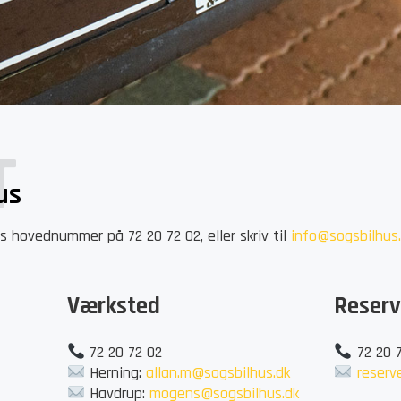
T
us
es hovednummer på 72 20 72 02, eller skriv til
info@sogsbilhus
Værksted
Reserv
72 20 72 02
72 20 
Herning:
allan.m@sogsbilhus.dk
reserv
Havdrup:
mogens@sogsbilhus.dk