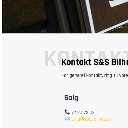
KONTAK
Kontakt S&S Bilh
For generel kontakt, ring til vor
Salg
72 20 72 02
salg@sogsbilhus.dk