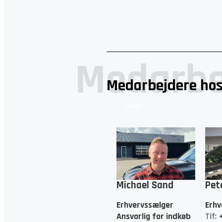
Medarbe
Medarbejdere hos
Salg
Michael Sand
Pet
Erhvervssælger
Erhv
Ansvarlig for indkøb
Tlf: