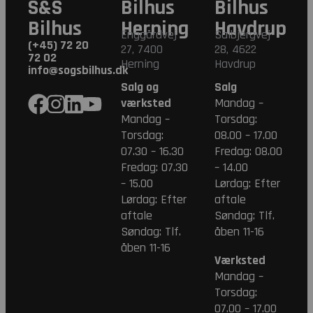
S&S
Bilhus
Bilhus
Bilhus
Herning
Havdrup
Enggårdvej
Salbjergvej
(+45) 72 20
27, 7400
28, 4622
72 02
Herning
Havdrup
info@sogsbilhus.dk
Salg og
Salg
værksted
Mandag –
Mandag –
Torsdag:
Torsdag:
08.00 – 17.00
07.30 – 16.30
Fredag: 08.00
Fredag: 07.30
– 14.00
– 15.00
Lørdag: Efter
Lørdag: Efter
aftale
aftale
Søndag: Tlf.
Søndag: Tlf.
åben 11-16
åben 11-16
Værksted
Mandag –
Torsdag:
07.00 – 17.00