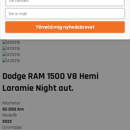
el-varevogne.
Ingen spam - og vi én lover:
det bliver
aldrig
kedeligt.
Name
< Tilbage til oversigt
Tilmeld mig nyhedsbrevet
Dodge RAM 1500
V8 Hemi
Laramie Night aut.
Kilometer
92.000 km
Modelår
2022
Drivmiddel