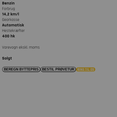
Benzin
Forbrug
14,2 km/l
Gearkasse
Automatisk
Hestekræfter
400 hk
Varevogn ekskl. moms
Solgt
BEREGN BYTTEPRIS
BESTIL PRØVETUR
RING TIL OS