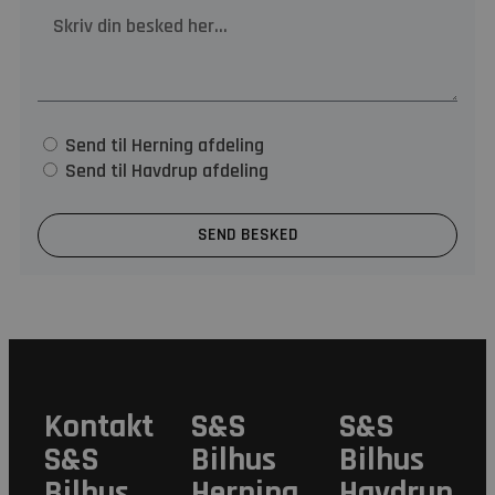
Send til Herning afdeling
Send til Havdrup afdeling
SEND BESKED
Kontakt
S&S
S&S
S&S
Bilhus
Bilhus
Bilhus
Herning
Havdrup