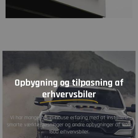
Opbygning og tilpasning af
erhvervsbiler
Vi har mange års in-house erfaring med at installere
smarte værktøjsløsninger og andre opbygninger af Ram
1500 erhvervsbiler.