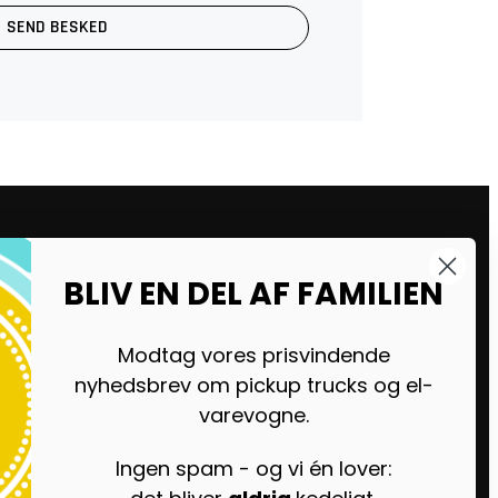
SEND BESKED
BLIV EN DEL AF FAMILIEN
&S Bilhus Havdrup
lbjergvej 28, 4622 Havdrup
lg
Modtag vores prisvindende
ndag – Torsdag: 08.00 – 17.00
nyhedsbrev om pickup trucks og el-
edag: 08.00 – 14.00
varevogne.
rdag: Efter aftale
ndag: Tlf. åben 11-16
Ingen spam - og vi én lover: