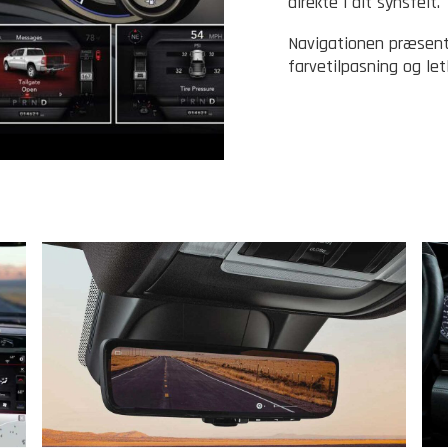
direkte i dit synsfelt.
Navigationen præsente
farvetilpasning og let