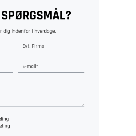
 SPØRGSMÅL?
r dig indenfor 1 hverdage.
eling
eling