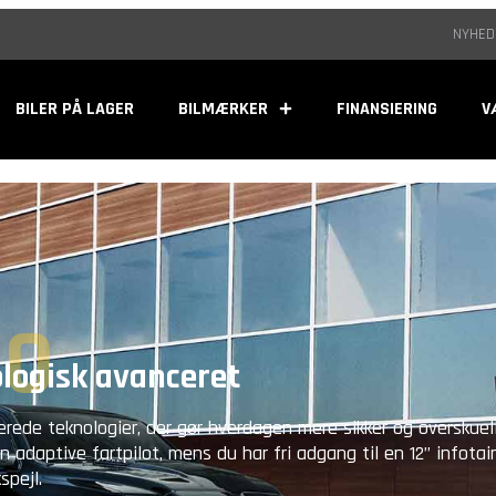
NYHED
BILER PÅ LAGER
BILMÆRKER
FINANSIERING
V
00
logisk avanceret
ede teknologier, der gør hverdagen mere sikker og overskueli
adaptive fartpilot, mens du har fri adgang til en 12” infotai
spejl.