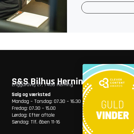
S&S Bilhus Herning
S
Enggårdvej 27, 7400 Herning
Sa
Salg og værksted
Sa
Mandag – Torsdag: 07.30 – 16.30
Ma
Fredag: 07.30 – 15.00
Fr
Lørdag: Efter aftale
Lø
Søndag: Tlf. åben 11-16
Sø