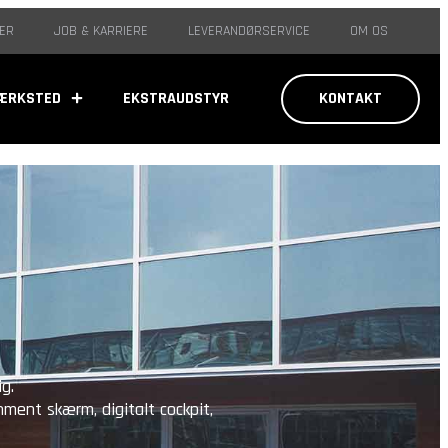
ER
JOB & KARRIERE
LEVERANDØRSERVICE
OM OS
ÆRKSTED
EKSTRAUDSTYR
KONTAKT
g.
nment skærm, digitalt cockpit,