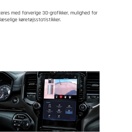
res med farverige 3D-grafikker, mulighed for
læselige køretøjsstatistikker.