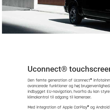
Uconnect® touchscree
Den femte generation af Uconnect® infotain
avancerede funktioner og høj brugervenlighed
indbygget EU-navigation, hvorfra du kan styre
klimakontrol til adgang til kameraer.
Med integration af Apple CarPlay® og Androi