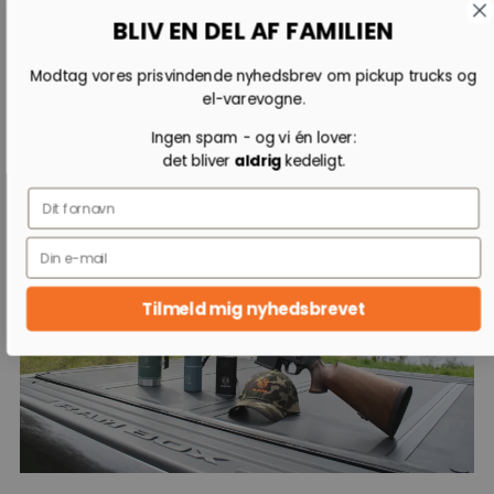
BLIV EN DEL AF FAMILIEN
Modtag vores prisvindende nyhedsbrev om pickup trucks og
el-varevogne.
Ram merchandise fra Stanley og
Ingen spam - og vi én lover:
det bliver
aldrig
kedeligt.
Carhartt
Name
Tilmeld mig nyhedsbrevet