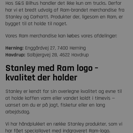
Hos S&S Bilhus handler det ikke kun om trucks. Derfor
har vi et bredt udvalg af Ram-brandet merchandise fra
Stanley og Carhartt. Produkter der, ligesom en Ram, er
bygget til at holde til noget.
Vores Ram merchandise kan købes vores afdelinger:
Herning:
Enggårdvej 27, 7400 Herning
Havdrup:
Salbjergvej 28, 4622 Havdrup
Stanley med Ram logo –
kvalitet der holder
Stanley er kendt for sin overlegne kvalitet og evne til
at holde kaffen varm eller vandet koldt i timevis —
uanset om du er på jagt, fisketur eller en lang
arbejdsdag.
Vi har håndplukket en række Stanley produkter, som vi
har fået speciallavet med indgraveret Ram-logo.