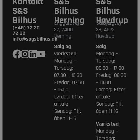
Kontakt
S&S
S&S
S&S
Bilhus
Bilhus
Bilhus
Herning
Havdrup
Enggårdvej
Salbjergvej
(+45) 72 20
27, 7400
28, 4622
72 02
Herning
Havdrup
info@sogsbilhus.dk
Salg og
Salg
værksted
Mandag –
Mandag –
Torsdag:
Torsdag:
08.00 – 17.00
07.30 – 16.30
Fredag: 08.00
Fredag: 07.30
– 14.00
– 15.00
Lørdag: Efter
Lørdag: Efter
aftale
aftale
Søndag: Tlf.
Søndag: Tlf.
åben 11-16
åben 11-16
Værksted
Mandag –
Torsdag: